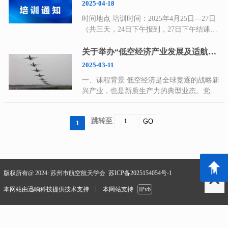
2025-04-18
位的专家、教授、学者、工程师等提供一个
时间地点 培训时间：2025年4月25日—27日
分享专业经验，扩大专业网络，面对面交流
（共三天，24日下午报到，27日下午结课）
新思想以及展示研究成果的国际平台，探讨
培训地点：西北工业大学太仓长三角研究院
本领域发展所面临的关键性挑战问题和研究
课程安排 编号 名称 提纲 授课人 4月25日上
关于举办“低空经济产业发展及适航取证课程培训班”的通知
方向，以期推动该领域理论、技术在高校和
午 《民用无人驾驶航空器运行安全管理规
企业的发展和应用，也为参会者建立业务或
2025-03-11
则》（CCAR-92） 1.解读无人机审定要求 2.
研究上的联系以及寻找未来事业上的全球合
一、课程背景 低空经济是全球竞逐的战略新
讲解无人驾驶航空器操控员和安全操控要求
作伙伴。我们希望这次会议能够对这些最新
兴产业，也是新质生产力的典型业态。党的
3.无人机适航管理规则 4.案例 民航适航取
科学领域的知识更新做出重大贡献。诚挚欢
二十届三中全会对发展低空经济提出了明确
证专家 4月25日下午 《民用无人驾驶航空
迎海内外学者投稿和参会。 一、会议时间
要求，目前已有30多个省份将发展低空经济
器系统适航审定管理程序》(AP-21-71) 1.解
2025年6月13-15日 二、会议地点 中国·上海
跳转至
GO
1
写入政府工作报告，低空经济呈现出巨大的
读中型和大型民用无人驾驶航空器系统的设
三、组织单位 主办单位：华东理工大学新能
市场发展潜力。 为更好助力从业人员了解低
计、生产批准和适航有关活动 2.解读针对中
源材料与器件教研室 承办单位：AEIC 学术
空经济、开展市场应用、取得商业成功，苏
型和大型民用无人驾驶航空器系统的审定过
交流中心 合作单位：苏州市航空航天学会
州市航空航天学会特举办“低空经济产业发
程 3.提供面向适航审定的运行风险等级划分
四、会议组委 大会主席 陈新 教授 -华东理
展及适航取证课程培训班”，旨在依托学会
方法和系统安全性分析指导 4.案例 民航适
工大学 Prof. Ali Mohammad-Djafari-宁波数
版权所有@ 2024: 苏州市航空航天学会
苏ICP备2025154054号-1
资源优势，助力企业掌握核心知识，推进供
航取证专家 4月26日上午 航空企业设计保证
字孪生（东方理工）研究院 程序委员会主席
需对接和产业链融通，促进地方低空经济高
本网站由
迅响科技
提供技术支持
本网站支持
IPv6
体系DAS建设 1.确立设计保证体系 2.开展设
曹博 教授-西北工业...
质量发展。 二、课程特色 多元整合、实践
计保证体系建设的方法 3.案例 局方DER 4月
导向 集理论与实践、产业规划与实际案例、
26日下午 航空企业质量体系AS建设 1.航空
航空知识与适航取证为一体，学员不仅能够
航天质量管理体系要求 2.AS9100D的发展